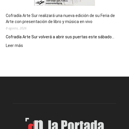
Cofradía Arte Sur realizará una nueva edición de su Feria de
Arte con presentación de libro y música en vivo
8 agosto, 2026
Cofradía Arte Sur volverá a abrir sus puertas este sábado...
:
Leer más
Cofradía
Arte
Sur
realizará
una
nueva
edición
de
su
Feria
de
Arte
con