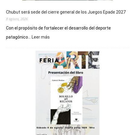
Chubut será sede del cierre general de los Juegos Epade 2027
8 agosto, 2026
Con el propósito de fortalecer el desarrollo del deporte
:
patagónico...
Leer más
Chubut
será
sede
del
cierre
general
de
los
Juegos
Epade
2027