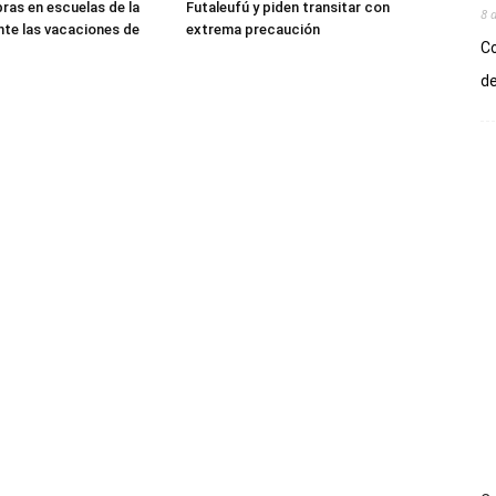
bras en escuelas de la
Futaleufú y piden transitar con
8 
nte las vacaciones de
extrema precaución
Co
de