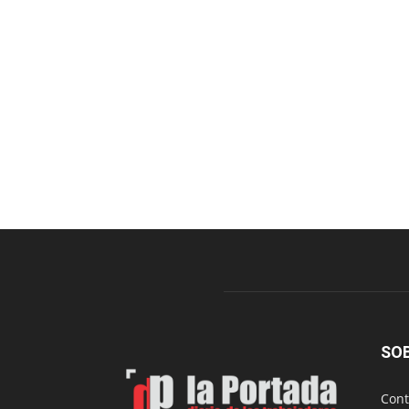
SO
Cont