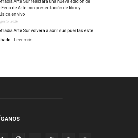
fradía Arte Sur realizará una nueva edición de
 Feria de Arte con presentación de libro y
sica en vivo
agosto, 2026
fradía Arte Sur volverá a abrir sus puertas este
:
bado...
Leer más
Cofradía
Arte
Sur
realizará
una
nueva
edición
de
su
Feria
de
Arte
ÍGANOS
con
presentación
de