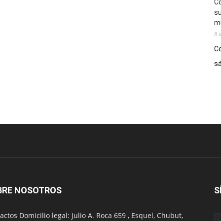
Co
su
mú
8 
Co
sá
BRE NOSOTROS
S
actos Domicilio legal: Julio A. Roca 659 , Esquel, Chubut,