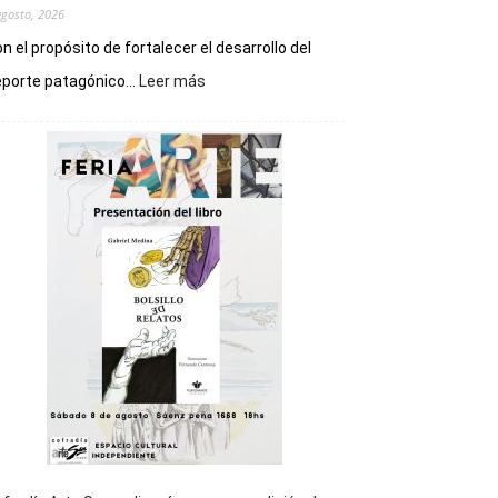
agosto, 2026
n el propósito de fortalecer el desarrollo del
:
porte patagónico...
Leer más
Chubut
será
sede
del
cierre
general
de
los
Juegos
Epade
2027