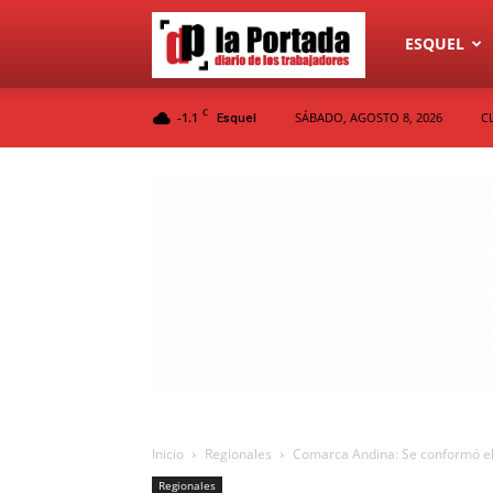
Diario
ESQUEL
C
-1.1
SÁBADO, AGOSTO 8, 2026
C
Esquel
La
Portada
Inicio
Regionales
Comarca Andina: Se conformó el 
Regionales