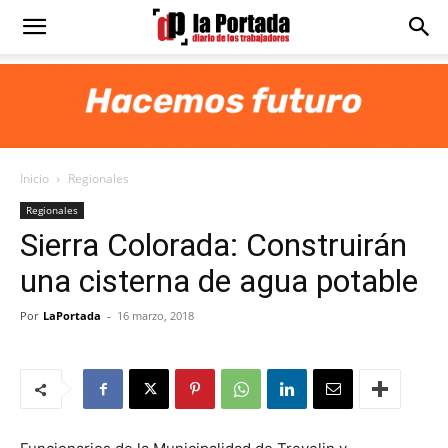
Diario
La
Inicio
Regionales
Portada
Regionales
Sierra Colorada: Construirán
una cisterna de agua potable
Por
LaPortada
-
16 marzo, 2018