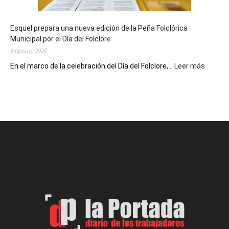
Conversatorio
de
Esquel prepara una nueva edición de la Peña Folclórica
Escritores
Municipal por el Día del Folclore
Locales
6 agosto, 2026
:
En el marco de la celebración del Día del Folclore,...
Leer más
Esquel
prepar
una
nueva
edición
de
la
Peña
Folclór
Municip
por
el
Día
del
Folclor