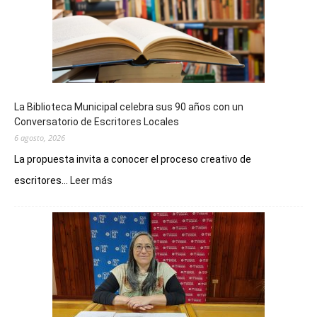
La Biblioteca Municipal celebra sus 90 años con un
Conversatorio de Escritores Locales
6 agosto, 2026
La propuesta invita a conocer el proceso creativo de
:
escritores...
Leer más
La
Biblioteca
Municipal
celebra
sus
90
años
con
un