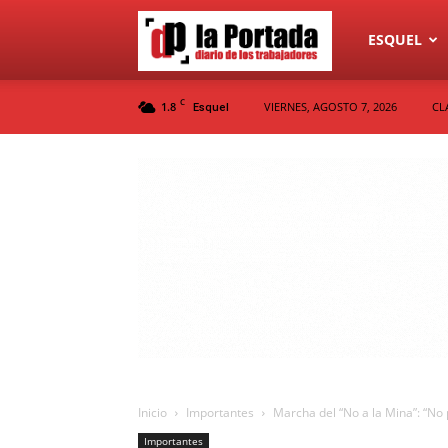
Diario
ESQUEL
C
1.8
VIERNES, AGOSTO 7, 2026
CL
Esquel
La
Portada
Inicio
Importantes
Marcha del “No a la Mina”: “No
Importantes