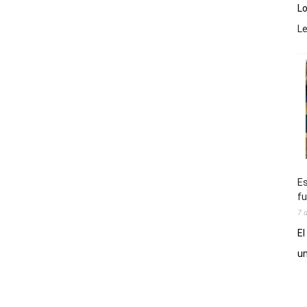
Lo
L
Es
fu
7 
El
un