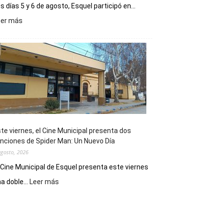
s días 5 y 6 de agosto, Esquel participó en...
:
eer más
Esquel
mostró
su
potencial
como
destino
de
reuniones
y
eventos
te viernes, el Cine Municipal presenta dos
deportivos
nciones de Spider Man: Un Nuevo Día
agosto, 2026
 Cine Municipal de Esquel presenta este viernes
:
a doble...
Leer más
Este
viernes,
el