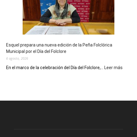
sus
90
años
con
un
Conversatorio
de
Esquel prepara una nueva edición de la Peña Folclórica
Escritores
Municipal por el Día del Folclore
Locales
6 agosto, 2026
:
En el marco de la celebración del Día del Folclore,...
Leer más
Esquel
prepar
una
nueva
edición
de
la
Peña
Folclór
Municip