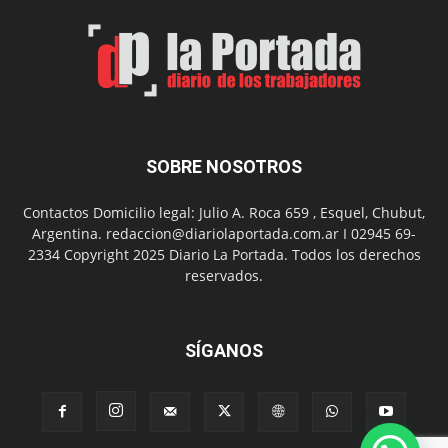
por
el
Día
del
Folclor
SOBRE NOSOTROS
Contactos Domicilio legal: Julio A. Roca 659 , Esquel, Chubut,
Argentina. redaccion@diariolaportada.com.ar I 02945 69-
2334 Copyright 2025 Diario La Portada. Todos los derechos
reservados.
SÍGANOS