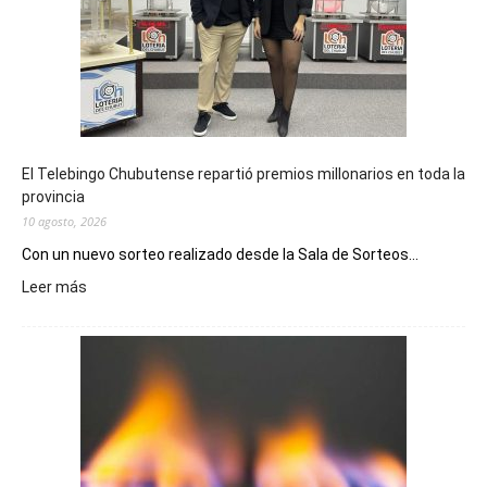
El Telebingo Chubutense repartió premios millonarios en toda la
provincia
10 agosto, 2026
Con un nuevo sorteo realizado desde la Sala de Sorteos...
:
Leer más
El
Telebingo
Chubutense
repartió
premios
millonarios
en
toda