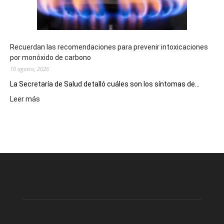
la
provincia
Recuerdan las recomendaciones para prevenir intoxicaciones
por monóxido de carbono
10 agosto, 2026
La Secretaría de Salud detalló cuáles son los síntomas de...
:
Leer más
Recuerdan
las
recomendaciones
para
prevenir
intoxicaciones
por
monóxido
de
carbono