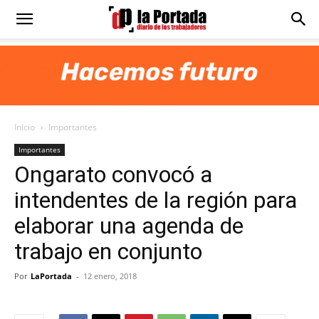
Diario
La
Inicio
Importantes
Portada
Importantes
Ongarato convocó a
intendentes de la región para
elaborar una agenda de
trabajo en conjunto
Por
LaPortada
-
12 enero, 2018