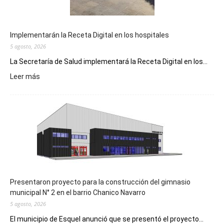
Implementarán la Receta Digital en los hospitales
5 agosto, 2026
La Secretaría de Salud implementará la Receta Digital en los...
:
Leer más
Implementarán
la
Receta
Digital
en
los
hospitales
Presentaron proyecto para la construcción del gimnasio
municipal N° 2 en el barrio Chanico Navarro
5 agosto, 2026
El municipio de Esquel anunció que se presentó el proyecto...