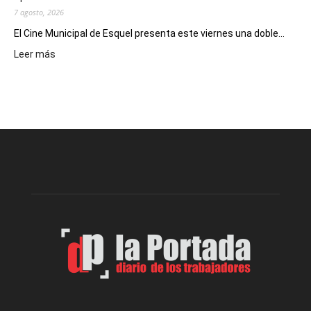
7 agosto, 2026
El Cine Municipal de Esquel presenta este viernes una doble...
:
Leer más
Este
viernes,
el
Cine
Municipal
presenta
dos
funciones
de
Spider
Man:
Un
Nuevo
Día