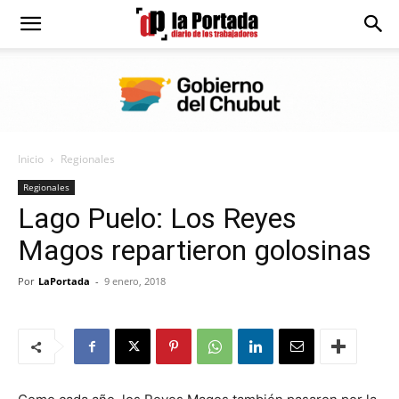
Diario
La
Inicio
Regionales
Portada
Regionales
Lago Puelo: Los Reyes
Magos repartieron golosinas
Por
LaPortada
-
9 enero, 2018