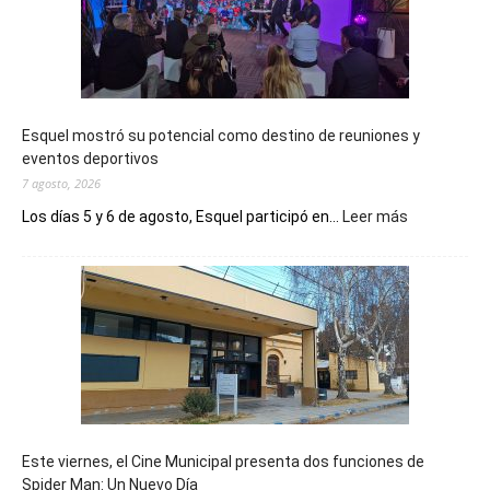
Esquel mostró su potencial como destino de reuniones y
eventos deportivos
7 agosto, 2026
:
Los días 5 y 6 de agosto, Esquel participó en...
Leer más
Esquel
mostró
su
potencial
como
destino
de
reuniones
y
eventos
Este viernes, el Cine Municipal presenta dos funciones de
deportivos
Spider Man: Un Nuevo Día