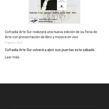
Cofradía Arte Sur realizará una nueva edición de su Feria de
Arte con presentación de libro y música en vivo
8 agosto, 2026
Cofradía Arte Sur volverá a abrir sus puertas este sábado...
:
Leer más
Cofradía
Arte
Sur
realizará
una
nueva
edición
de
su
Feria