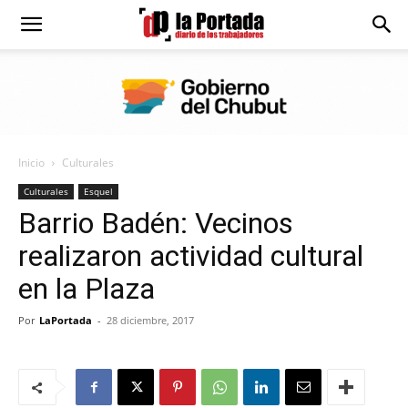
Diario
La
Inicio
Culturales
Portada
Culturales
Esquel
Barrio Badén: Vecinos
realizaron actividad cultural
en la Plaza
Por
LaPortada
-
28 diciembre, 2017