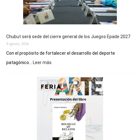
Chubut será sede del cierre general de los Juegos Epade 2027
8 agosto, 2026
Con el propósito de fortalecer el desarrollo del deporte
:
patagónico...
Leer más
Chubut
será
sede
del
cierre
general
de
los
Juegos
Epade
2027