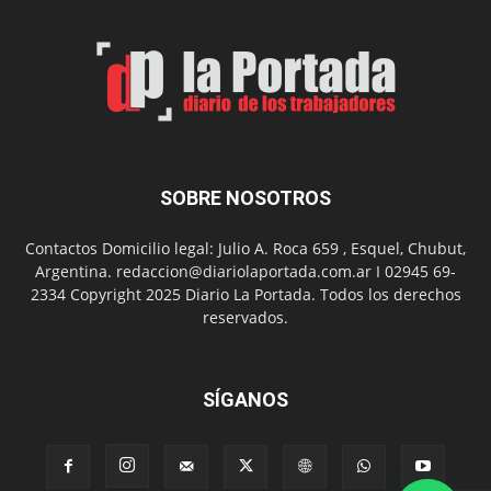
de
Arte
con
presentación
de
libro
y
música
SOBRE NOSOTROS
en
vivo
Contactos Domicilio legal: Julio A. Roca 659 , Esquel, Chubut,
Argentina. redaccion@diariolaportada.com.ar I 02945 69-
2334 Copyright 2025 Diario La Portada. Todos los derechos
reservados.
SÍGANOS