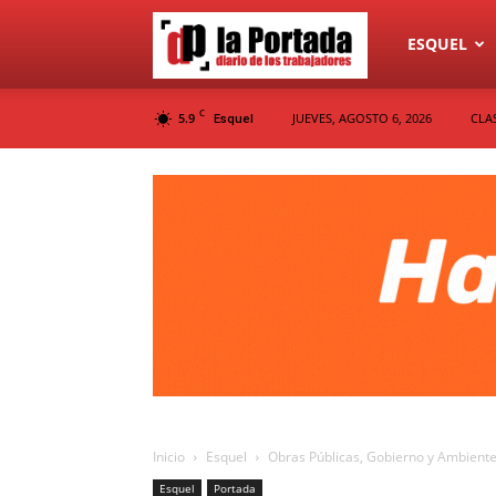
Diario
ESQUEL
C
5.9
JUEVES, AGOSTO 6, 2026
CLA
Esquel
La
Portada
Inicio
Esquel
Obras Públicas, Gobierno y Ambiente
Esquel
Portada