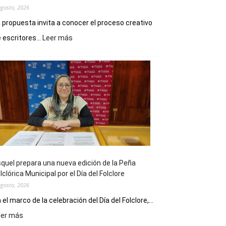
agosto, 2026
 propuesta invita a conocer el proceso creativo
:
 escritores...
Leer más
La
Biblioteca
Municipal
celebra
sus
90
años
con
un
Conversatorio
de
quel prepara una nueva edición de la Peña
Escritores
lclórica Municipal por el Día del Folclore
Locales
agosto, 2026
 el marco de la celebración del Día del Folclore,...
:
eer más
Esquel