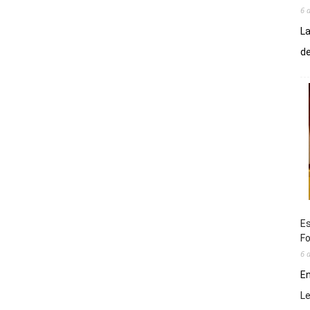
6 
La
de
Es
Fo
6 
En
L