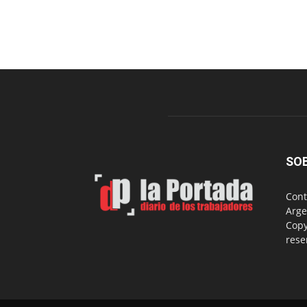
SO
Cont
Arge
Copy
rese