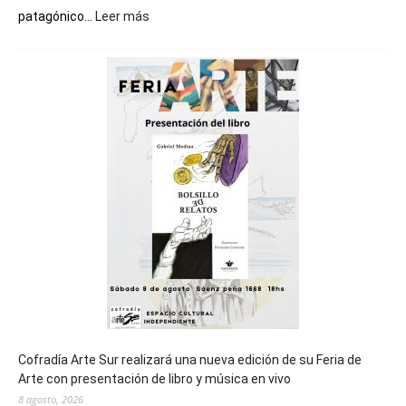
:
patagónico...
Leer más
Chubut
será
sede
del
cierre
general
de
los
Juegos
Epade
2027
Cofradía Arte Sur realizará una nueva edición de su Feria de
Arte con presentación de libro y música en vivo
8 agosto, 2026