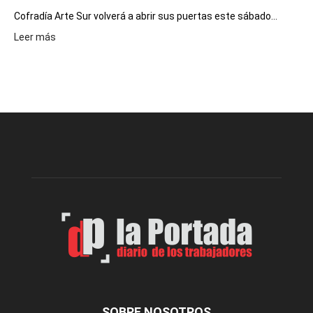
Cofradía Arte Sur volverá a abrir sus puertas este sábado...
:
Leer más
Cofradía
Arte
Sur
realizará
una
nueva
edición
de
su
Feria
de
Arte
con
presentación
de
libro
y
música
SOBRE NOSOTROS