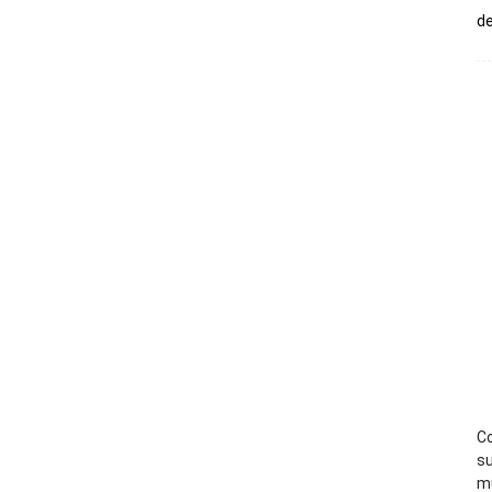
de
Co
su
mú