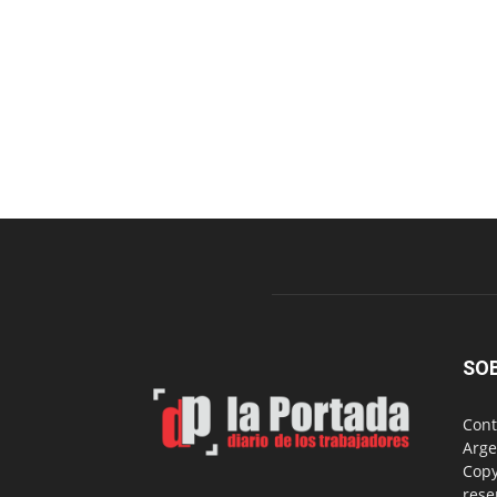
SO
Cont
Arge
Copy
rese