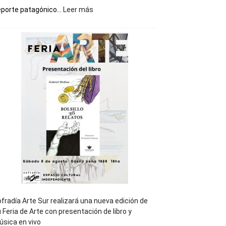
:
porte patagónico...
Leer más
Chubut
será
sede
del
cierre
general
de
los
Juegos
Epade
2027
fradía Arte Sur realizará una nueva edición de
 Feria de Arte con presentación de libro y
sica en vivo