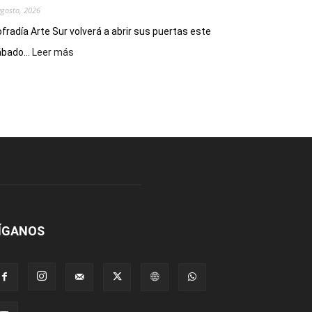
agosto, 2026
fradía Arte Sur volverá a abrir sus puertas este
:
bado...
Leer más
Cofradía
Arte
Sur
realizará
una
nueva
edición
de
su
Feria
de
Arte
ÍGANOS
con
presentación
de
libro
y