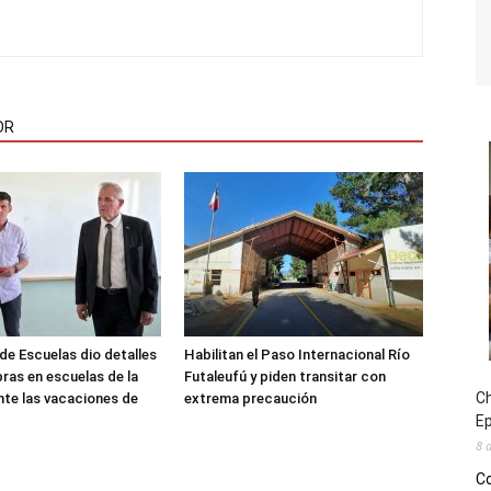
OR
de Escuelas dio detalles
Habilitan el Paso Internacional Río
bras en escuelas de la
Futaleufú y piden transitar con
Ch
nte las vacaciones de
extrema precaución
E
8 
Co