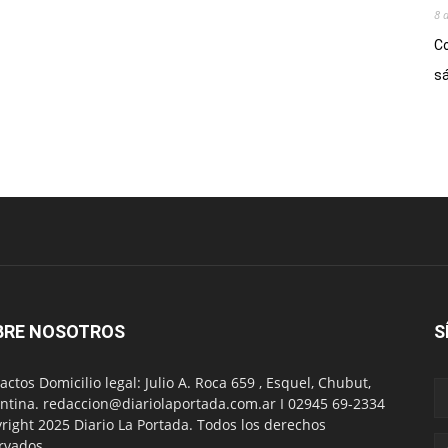
8 
Co
sá
BRE NOSOTROS
S
actos Domicilio legal: Julio A. Roca 659 , Esquel, Chubut,
ntina. redaccion@diariolaportada.com.ar I 02945 69-2334
right 2025 Diario La Portada. Todos los derechos
rvados.