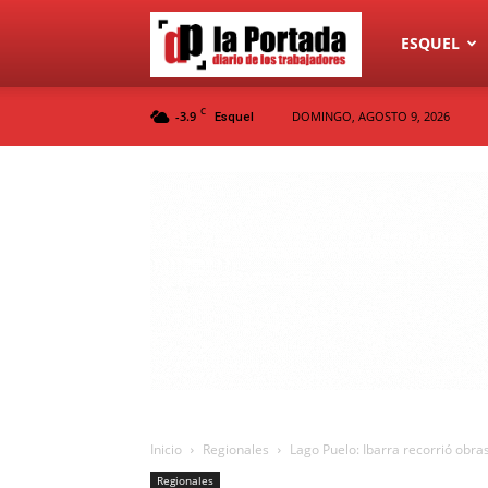
Diario
ESQUEL
C
-3.9
DOMINGO, AGOSTO 9, 2026
Esquel
La
Portada
Inicio
Regionales
Lago Puelo: Ibarra recorrió obra
Regionales