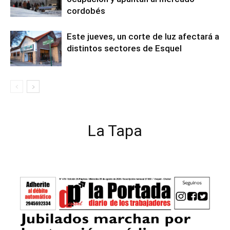
cordobés
Este jueves, un corte de luz afectará a
distintos sectores de Esquel
La Tapa