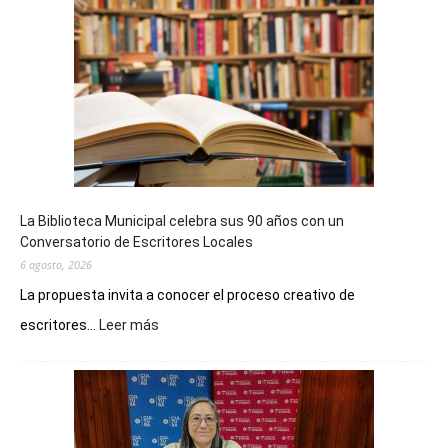
La Biblioteca Municipal celebra sus 90 años con un
Conversatorio de Escritores Locales
6 agosto, 2026
La propuesta invita a conocer el proceso creativo de
:
escritores...
Leer más
La
Biblioteca
Municipal
celebra
sus