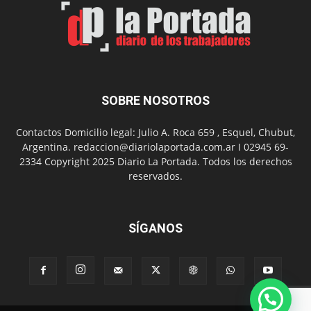
el
Día
del
Folclor
SOBRE NOSOTROS
Contactos Domicilio legal: Julio A. Roca 659 , Esquel, Chubut,
Argentina. redaccion@diariolaportada.com.ar I 02945 69-
2334 Copyright 2025 Diario La Portada. Todos los derechos
reservados.
SÍGANOS