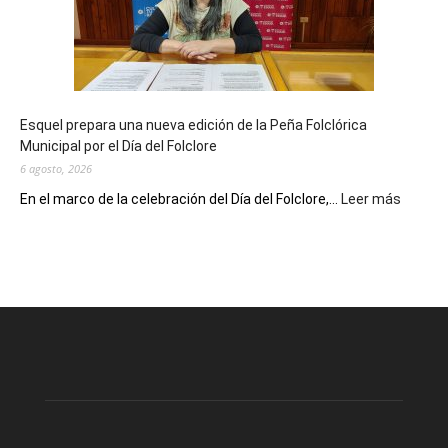
90
años
con
un
Conversatorio
de
Esquel prepara una nueva edición de la Peña Folclórica
Escritores
Municipal por el Día del Folclore
Locales
6 agosto, 2026
:
En el marco de la celebración del Día del Folclore,...
Leer más
Esquel
prepar
una
nueva
edición
de
la
Peña
Folclór
Municip
por