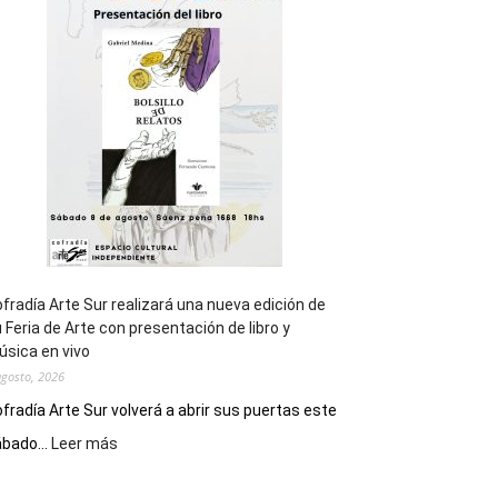
general
de
los
Juegos
Epade
2027
fradía Arte Sur realizará una nueva edición de
 Feria de Arte con presentación de libro y
sica en vivo
agosto, 2026
fradía Arte Sur volverá a abrir sus puertas este
:
bado...
Leer más
Cofradía
Arte