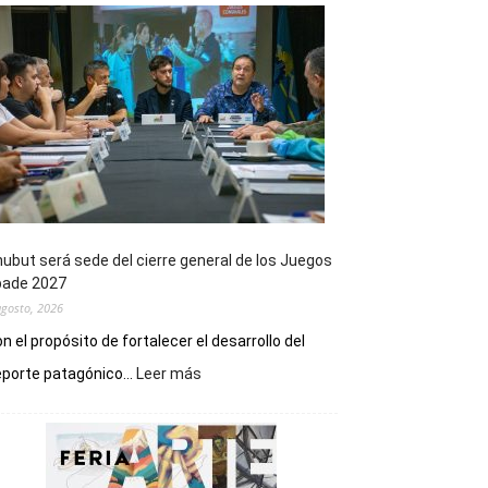
ubut será sede del cierre general de los Juegos
pade 2027
agosto, 2026
n el propósito de fortalecer el desarrollo del
:
porte patagónico...
Leer más
Chubut
será
sede
del
cierre