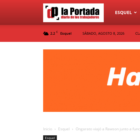
Diario
ESQUEL
C
2.2
SÁBADO, AGOSTO 8, 2026
CL
Esquel
La
Portada
Inicio
Esquel
Ongarato viajó a Rawson junto a func
Esquel