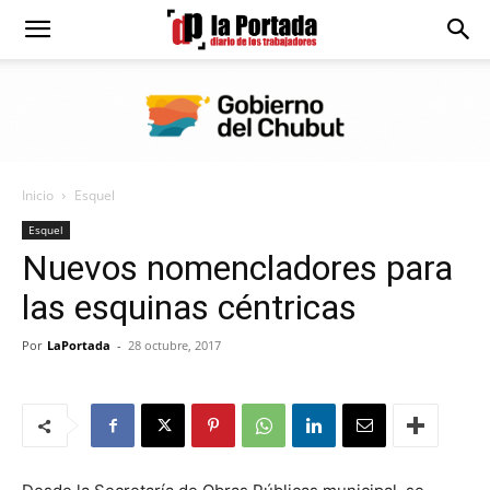
Diario
La
Inicio
Esquel
Portada
Esquel
Nuevos nomencladores para
las esquinas céntricas
Por
LaPortada
-
28 octubre, 2017