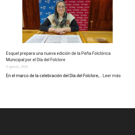
celebra
sus
90
años
con
un
Conversatorio
de
Esquel prepara una nueva edición de la Peña Folclórica
Escritores
Municipal por el Día del Folclore
Locales
6 agosto, 2026
:
En el marco de la celebración del Día del Folclore,...
Leer más
Esquel
prepar
una
nueva
edición
de
la
Peña
Folclór