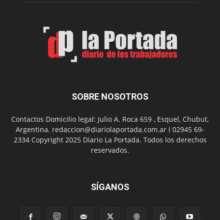
Municip
por
el
Día
del
Folclor
SOBRE NOSOTROS
Contactos Domicilio legal: Julio A. Roca 659 , Esquel, Chubut,
Argentina. redaccion@diariolaportada.com.ar I 02945 69-
2334 Copyright 2025 Diario La Portada. Todos los derechos
reservados.
SÍGANOS