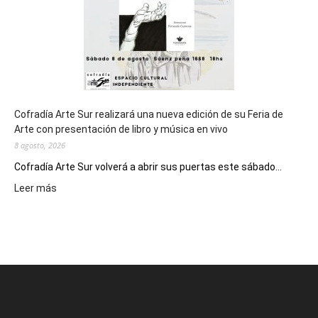
2027
Cofradía Arte Sur realizará una nueva edición de su Feria de
Arte con presentación de libro y música en vivo
8 agosto, 2026
Cofradía Arte Sur volverá a abrir sus puertas este sábado...
:
Leer más
Cofradía
Arte
Sur
realizará
una
nueva
edición
de