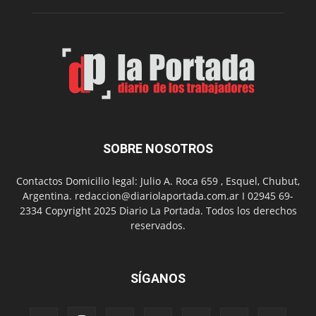
su
Feria
de
Arte
con
presentación
de
libro
y
música
SOBRE NOSOTROS
en
vivo
Contactos Domicilio legal: Julio A. Roca 659 , Esquel, Chubut,
Argentina. redaccion@diariolaportada.com.ar I 02945 69-
2334 Copyright 2025 Diario La Portada. Todos los derechos
reservados.
SÍGANOS