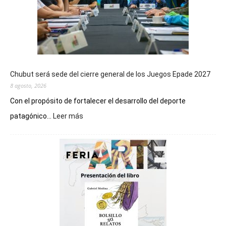
Chubut será sede del cierre general de los Juegos Epade 2027
8 agosto, 2026
Con el propósito de fortalecer el desarrollo del deporte
:
patagónico...
Leer más
Chubut
será
sede
del
cierre
general
de
los
Juegos
Epade