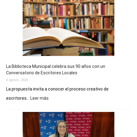
La Biblioteca Municipal celebra sus 90 años con un
Conversatorio de Escritores Locales
6 agosto, 2026
La propuesta invita a conocer el proceso creativo de
:
escritores...
Leer más
La
Biblioteca
Municipal
celebra
sus
90