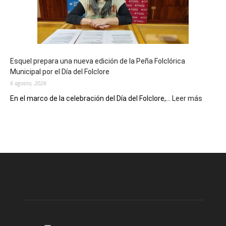
años
con
un
Conversatorio
de
Esquel prepara una nueva edición de la Peña Folclórica
Escritores
Municipal por el Día del Folclore
Locales
6 agosto, 2026
:
En el marco de la celebración del Día del Folclore,...
Leer más
Esquel
prepar
una
nueva
edición
de
la
Peña
Folclór
Municip
por
el