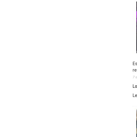
Es
re
7 
Lo
L