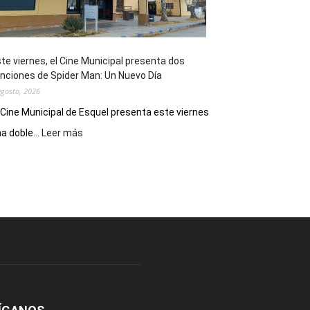
de
reuniones
y
eventos
te viernes, el Cine Municipal presenta dos
deportivos
nciones de Spider Man: Un Nuevo Día
agosto, 2026
 Cine Municipal de Esquel presenta este viernes
:
a doble...
Leer más
Este
viernes,
el
Cine
Municipal
presenta
dos
funciones
de
Spider
Man:
Un