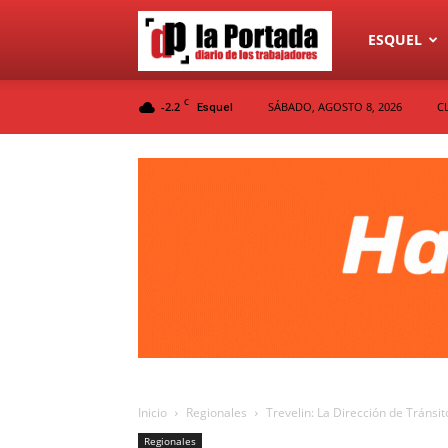
Diario
ESQUEL
C
-2.2
SÁBADO, AGOSTO 8, 2026
C
Esquel
La
Portada
Inicio
Regionales
Trevelin: La Dirección de Tránsi
Regionales