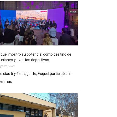
quel mostró su potencial como destino de
uniones y eventos deportivos
agosto, 2026
s días 5 y 6 de agosto, Esquel participó en...
:
eer más
Esquel
mostró
su
potencial
como
destino