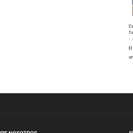
Es
fu
7 
El
un