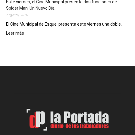
Este viernes, el Cine Municipal presenta dos funciones de
deportivos
Spider Man: Un Nuevo Día
7 agosto, 2026
El Cine Municipal de Esquel presenta este viernes una doble...
:
Leer más
Este
viernes,
el
Cine
Municipal
presenta
dos
funciones
de
Spider
Man:
Un
Nuevo
Día