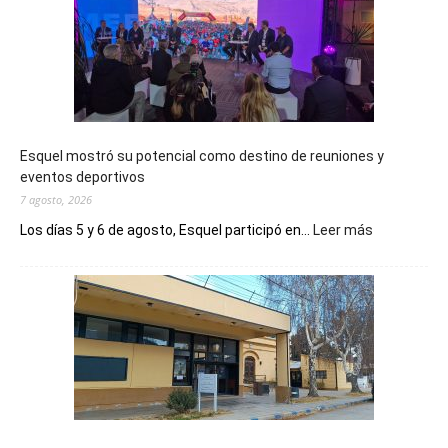
Esquel mostró su potencial como destino de reuniones y
eventos deportivos
7 agosto, 2026
:
Los días 5 y 6 de agosto, Esquel participó en...
Leer más
Esquel
mostró
su
potencial
como
destino
de
reuniones
y
eventos