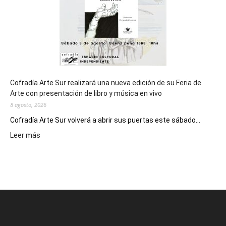
2027
Cofradía Arte Sur realizará una nueva edición de su Feria de
Arte con presentación de libro y música en vivo
8 agosto, 2026
Cofradía Arte Sur volverá a abrir sus puertas este sábado...
:
Leer más
Cofradía
Arte
Sur
realizará
una
nueva
edición
de