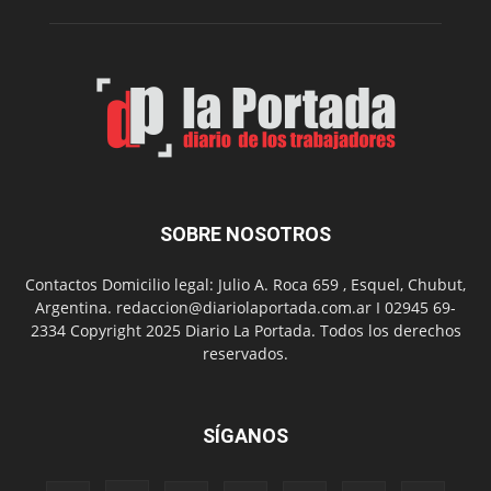
su
Feria
de
Arte
con
presentación
de
libro
y
música
SOBRE NOSOTROS
en
vivo
Contactos Domicilio legal: Julio A. Roca 659 , Esquel, Chubut,
Argentina. redaccion@diariolaportada.com.ar I 02945 69-
2334 Copyright 2025 Diario La Portada. Todos los derechos
reservados.
SÍGANOS