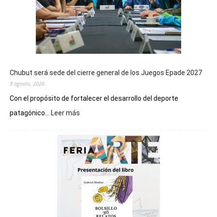
Chubut será sede del cierre general de los Juegos Epade 2027
8 agosto, 2026
Con el propósito de fortalecer el desarrollo del deporte
:
patagónico...
Leer más
Chubut
será
sede
del
cierre
general
de
los
Juegos
Epade