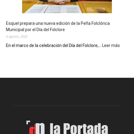
un
Conversatorio
de
Esquel prepara una nueva edición de la Peña Folclórica
Escritores
Municipal por el Día del Folclore
Locales
6 agosto, 2026
:
En el marco de la celebración del Día del Folclore,...
Leer más
Esquel
prepar
una
nueva
edición
de
la
Peña
Folclór
Municip
por
el
Día
del