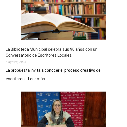
La Biblioteca Municipal celebra sus 90 años con un
Conversatorio de Escritores Locales
6 agosto, 2026
La propuesta invita a conocer el proceso creativo de
:
escritores...
Leer más
La
Biblioteca
Municipal
celebra
sus
90
años
con