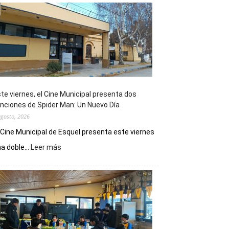
te viernes, el Cine Municipal presenta dos
nciones de Spider Man: Un Nuevo Día
agosto, 2026
 Cine Municipal de Esquel presenta este viernes
:
a doble...
Leer más
Este
viernes,
el
Cine
Municipal
presenta
dos