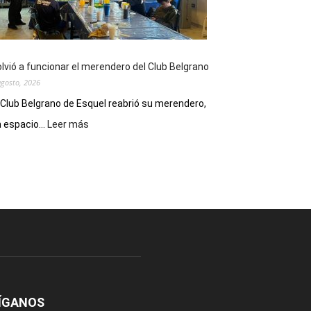
funciones
de
Spider
Man:
Un
lvió a funcionar el merendero del Club Belgrano
Nuevo
agosto, 2026
Día
 Club Belgrano de Esquel reabrió su merendero,
:
 espacio...
Leer más
Volvió
a
funcionar
el
merendero
del
Club
Belgrano
ÍGANOS