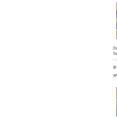
Es
fu
7 
El
un