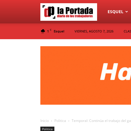
Diario
ESQUEL
C
1
VIERNES, AGOSTO 7, 2026
CLAS
Esquel
La
Portada
Inicio
Politica
Temporal: Continúa el trabajo del 
Politica