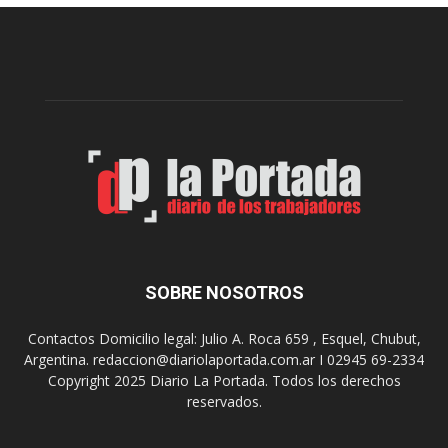
e
l
l
c
p
e
r
l
e
e
p
b
a
r
r
a
a
s
u
u
n
s
a
9
n
0
u
SOBRE NOSOTROS
a
e
ñ
v
o
Contactos Domicilio legal: Julio A. Roca 659 , Esquel, Chubut,
a
s
Argentina. redaccion@diariolaportada.com.ar I 02945 69-2334
e
c
Copyright 2025 Diario La Portada. Todos los derechos
d
o
reservados.
i
n
c
u
i