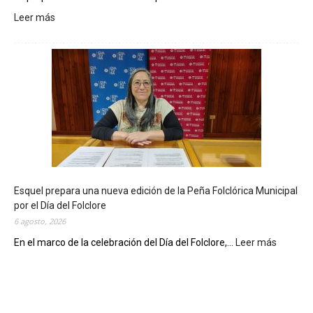
Leer más
:
L
a
B
i
b
l
i
o
t
e
c
Esquel prepara una nueva edición de la Peña Folclórica Municipal
a
por el Día del Folclore
M
6 agosto, 2026
u
n
En el marco de la celebración del Día del Folclore,...
Leer más
:
i
E
c
s
i
q
p
u
a