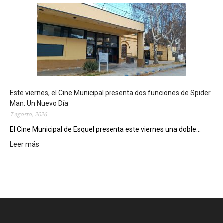
s
q
u
e
l
m
o
s
t
Este viernes, el Cine Municipal presenta dos funciones de Spider
r
Man: Un Nuevo Día
ó
7 agosto, 2026
s
u
El Cine Municipal de Esquel presenta este viernes una doble...
p
Leer más
:
o
E
t
s
e
t
n
e
c
v
i
i
a
e
l