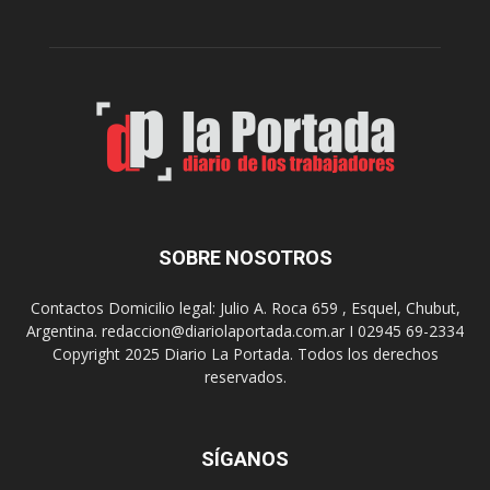
r
c
n
o
e
m
s
o
,
d
e
e
l
s
C
t
i
i
n
n
e
o
SOBRE NOSOTROS
M
d
u
e
Contactos Domicilio legal: Julio A. Roca 659 , Esquel, Chubut,
n
r
Argentina. redaccion@diariolaportada.com.ar I 02945 69-2334
i
e
Copyright 2025 Diario La Portada. Todos los derechos
c
u
reservados.
i
n
p
i
a
o
l
SÍGANOS
n
p
e