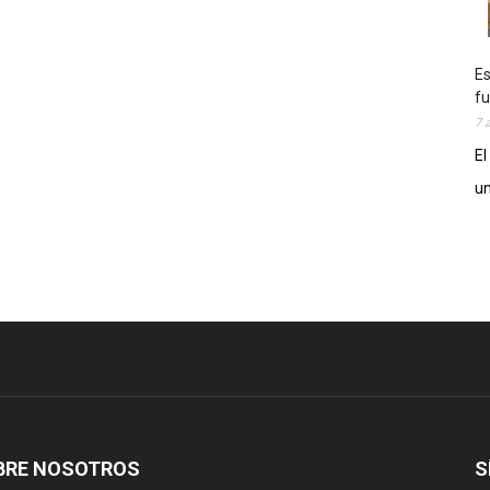
Es
fu
7 
El
un
BRE NOSOTROS
S