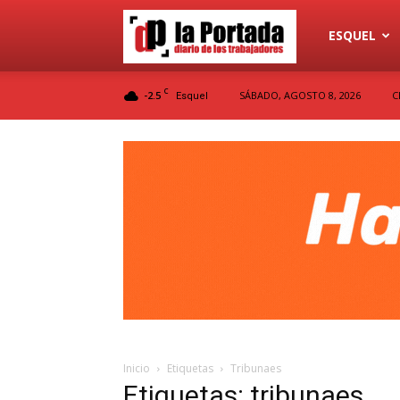
Diario
ESQUEL
C
-2.5
SÁBADO, AGOSTO 8, 2026
C
Esquel
La
Portada
Inicio
Etiquetas
Tribunaes
Etiquetas: tribunaes