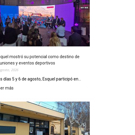
quel mostró su potencial como destino de
uniones y eventos deportivos
agosto, 2026
s días 5 y 6 de agosto, Esquel participó en...
eer más
:
E
s
q
u
e
l
m