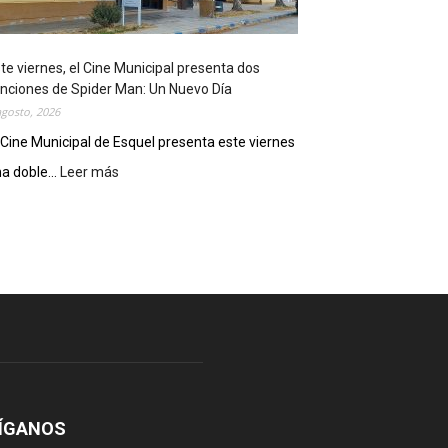
o
s
t
te viernes, el Cine Municipal presenta dos
r
nciones de Spider Man: Un Nuevo Día
ó
agosto, 2026
s
u
 Cine Municipal de Esquel presenta este viernes
p
a doble...
Leer más
:
o
E
t
s
e
t
n
e
c
v
i
i
a
e
l
r
c
n
o
e
m
s
o
,
ÍGANOS
d
e