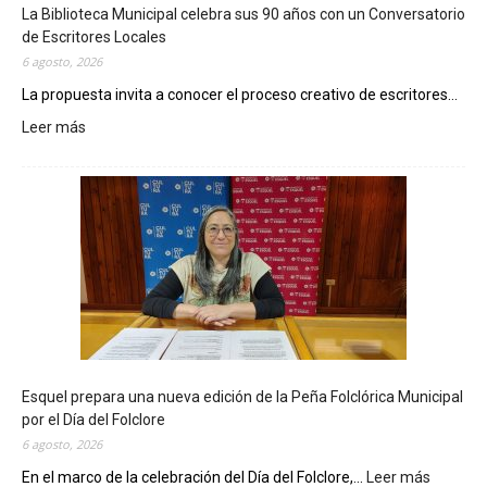
La Biblioteca Municipal celebra sus 90 años con un Conversatorio
de Escritores Locales
6 agosto, 2026
La propuesta invita a conocer el proceso creativo de escritores...
Leer más
:
L
a
B
i
b
l
i
o
t
e
c
Esquel prepara una nueva edición de la Peña Folclórica Municipal
a
por el Día del Folclore
M
6 agosto, 2026
u
n
En el marco de la celebración del Día del Folclore,...
Leer más
: