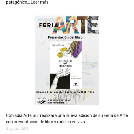
patagónico...
Leer más
:
C
h
u
b
u
t
s
e
r
á
s
e
d
e
d
e
l
c
Cofradía Arte Sur realizará una nueva edición de su Feria de Arte
i
con presentación de libro y música en vivo
e
8 agosto, 2026