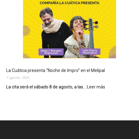
y
s
e
c
o
n
m
e
m
o
r
La Cuática presenta “Noche de Impro” en el Melipal
a
7 agosto, 2026
e
l
La cita será el sábado 8 de agosto, a las...
Leer más
:
D
L
í
a
a
C
d
u
e
á
S
t
a
i
n