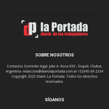
c
C
a
a
p
y
r
e
e
t
s
a
e
n
n
o
t
,
a
p
“
SOBRE NOSOTROS
a
N
t
o
r
Contactos Domicilio legal: Julio A. Roca 659 , Esquel, Chubut,
c
o
Argentina. redaccion@diariolaportada.com.ar I 02945 69-2334
h
n
Copyright 2025 Diario La Portada. Todos los derechos
e
o
reservados.
d
d
e
e
I
l
m
SÍGANOS
p
p
a
r