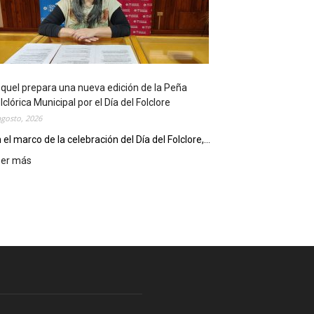
l
i
o
t
e
c
quel prepara una nueva edición de la Peña
a
lclórica Municipal por el Día del Folclore
M
agosto, 2026
u
n
 el marco de la celebración del Día del Folclore,...
i
eer más
:
c
E
i
s
p
q
a
u
l
e
c
l
e
p
l
r
e
e
b
p
r