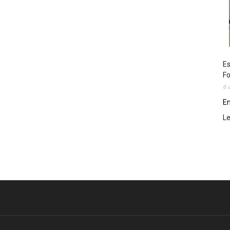
Es
Fo
6 
En
L