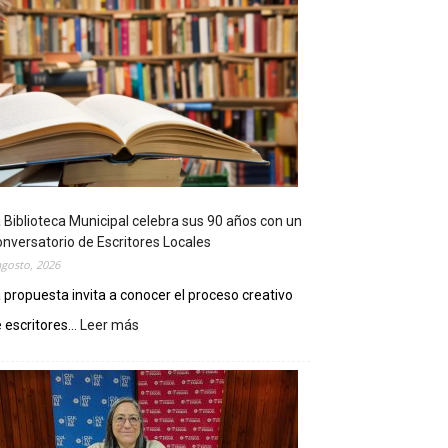
 Biblioteca Municipal celebra sus 90 años con un
nversatorio de Escritores Locales
agosto, 2026
 propuesta invita a conocer el proceso creativo
 escritores...
Leer más
:
L
a
B
i
b