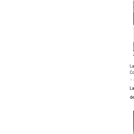
La
Co
6 
La
de