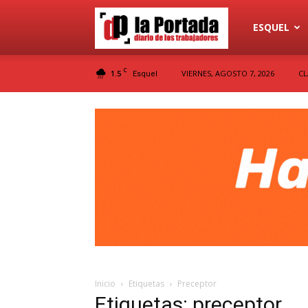
Diario
ESQUEL
C
1.5
VIERNES, AGOSTO 7, 2026
CL
Esquel
La
Portada
Inicio
Etiquetas
Preceptor
Etiquetas: preceptor