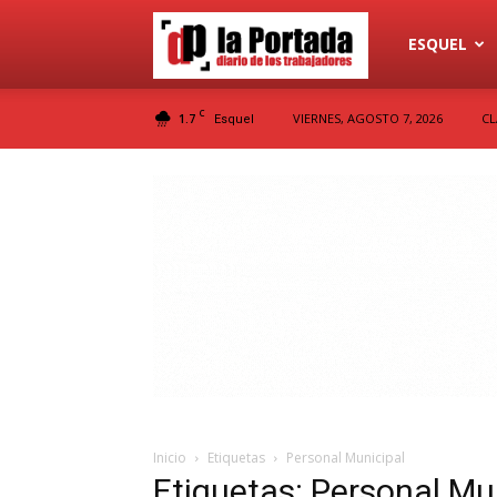
Diario
ESQUEL
C
1.7
VIERNES, AGOSTO 7, 2026
CL
Esquel
La
Portada
Inicio
Etiquetas
Personal Municipal
Etiquetas: Personal Mu