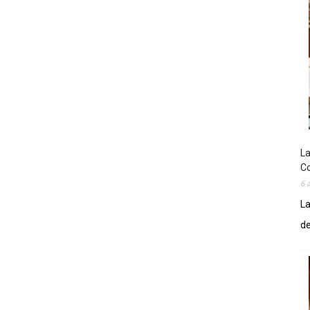
La
Co
6 
La
de