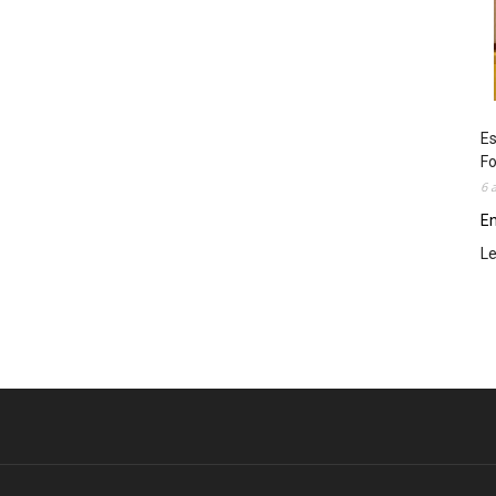
Es
Fo
6 
En
L