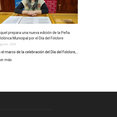
l
i
o
t
e
c
quel prepara una nueva edición de la Peña
a
lclórica Municipal por el Día del Folclore
M
agosto, 2026
u
n
 el marco de la celebración del Día del Folclore,...
i
eer más
:
c
E
i
s
p
q
a
u
l
e
c
l
e
p
l
r
e
e
b
p
r