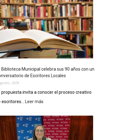
 Biblioteca Municipal celebra sus 90 años con un
nversatorio de Escritores Locales
agosto, 2026
 propuesta invita a conocer el proceso creativo
 escritores...
Leer más
:
L
a
B
i
b