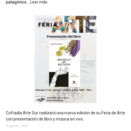
patagónico...
Leer más
:
C
h
u
b
u
t
s
e
r
á
s
e
d
e
d
e
l
c
Cofradía Arte Sur realizará una nueva edición de su Feria de Arte
i
con presentación de libro y música en vivo
e
8 agosto, 2026