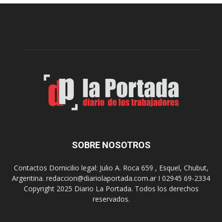
e
l
l
c
p
e
r
l
e
e
p
b
a
r
r
a
a
s
u
u
n
s
a
9
n
0
u
SOBRE NOSOTROS
a
e
ñ
v
o
Contactos Domicilio legal: Julio A. Roca 659 , Esquel, Chubut,
a
s
Argentina. redaccion@diariolaportada.com.ar I 02945 69-2334
e
c
Copyright 2025 Diario La Portada. Todos los derechos
d
o
reservados.
i
n
c
u
i