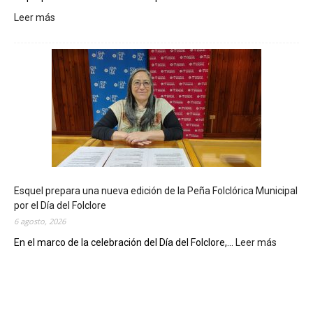
Leer más
:
L
a
B
i
b
l
i
o
t
e
c
Esquel prepara una nueva edición de la Peña Folclórica Municipal
a
por el Día del Folclore
M
6 agosto, 2026
u
n
En el marco de la celebración del Día del Folclore,...
Leer más
:
i
E
c
s
i
q
p
u
a