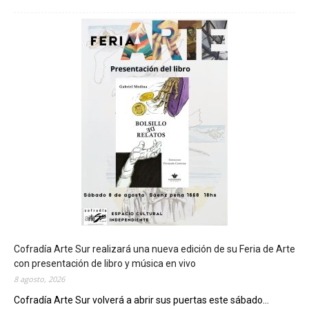
C
h
u
b
u
t
s
e
r
á
s
e
d
e
d
e
l
c
Cofradía Arte Sur realizará una nueva edición de su Feria de Arte
i
con presentación de libro y música en vivo
e
8 agosto, 2026
r
Cofradía Arte Sur volverá a abrir sus puertas este sábado...
r