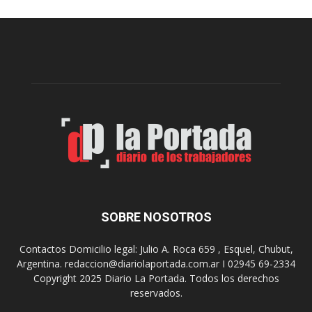
u
a
e
l
l
c
p
e
r
l
e
e
p
b
a
r
r
a
a
s
u
u
n
s
a
9
n
0
u
SOBRE NOSOTROS
a
e
ñ
v
o
Contactos Domicilio legal: Julio A. Roca 659 , Esquel, Chubut,
a
s
Argentina. redaccion@diariolaportada.com.ar I 02945 69-2334
e
c
Copyright 2025 Diario La Portada. Todos los derechos
d
o
reservados.
i
n
c