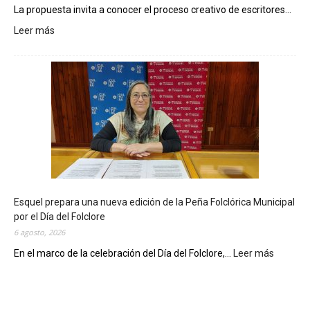
La propuesta invita a conocer el proceso creativo de escritores...
Leer más
:
L
a
B
i
b
l
i
o
t
e
c
Esquel prepara una nueva edición de la Peña Folclórica Municipal
a
por el Día del Folclore
M
6 agosto, 2026
u
n
En el marco de la celebración del Día del Folclore,...
Leer más
:
i
E
c
s
i
q
p