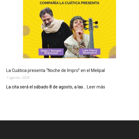
y
s
e
c
o
n
m
e
m
o
r
La Cuática presenta “Noche de Impro” en el Melipal
a
7 agosto, 2026
e
l
La cita será el sábado 8 de agosto, a las...
Leer más
:
D
L
í
a
a
C
d
u
e
á
S
t
a
i
n