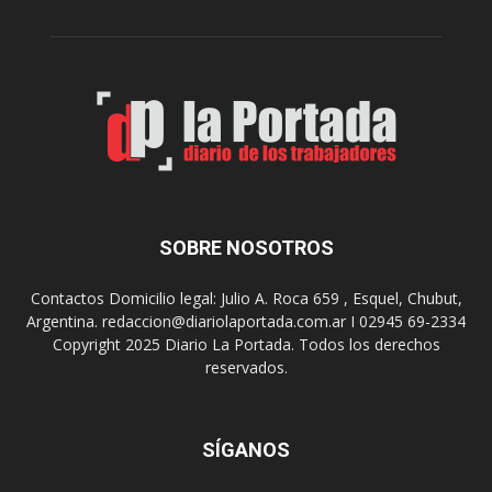
c
C
a
a
p
y
r
e
e
t
s
a
e
n
n
o
t
,
a
p
“
SOBRE NOSOTROS
a
N
t
o
r
Contactos Domicilio legal: Julio A. Roca 659 , Esquel, Chubut,
c
o
Argentina. redaccion@diariolaportada.com.ar I 02945 69-2334
h
n
Copyright 2025 Diario La Portada. Todos los derechos
e
o
reservados.
d
d
e
e
I
l
m
SÍGANOS
p
p
a
r