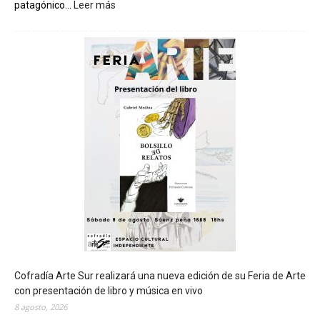
patagónico...
Leer más
:
C
h
u
b
u
t
s
e
r
á
s
e
d
e
d
e
l
c
Cofradía Arte Sur realizará una nueva edición de su Feria de Arte
i
con presentación de libro y música en vivo
e
8 agosto, 2026