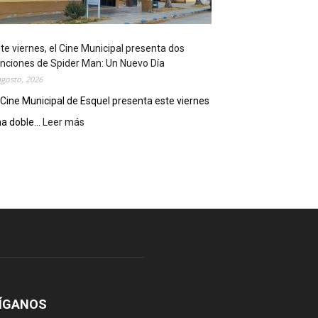
o
s
t
te viernes, el Cine Municipal presenta dos
r
nciones de Spider Man: Un Nuevo Día
ó
agosto, 2026
s
u
 Cine Municipal de Esquel presenta este viernes
p
a doble...
Leer más
:
o
E
t
s
e
t
n
e
c
v
i
i
a
e
l
r
c
n
o
e
m
s
o
,
ÍGANOS
d
e