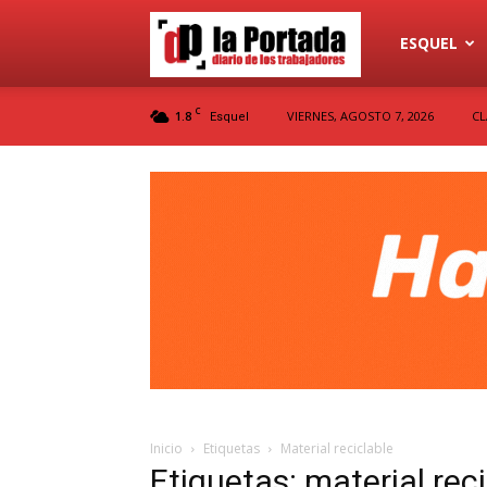
Diario
ESQUEL
C
1.8
VIERNES, AGOSTO 7, 2026
CL
Esquel
La
Portada
Inicio
Etiquetas
Material reciclable
Etiquetas: material rec