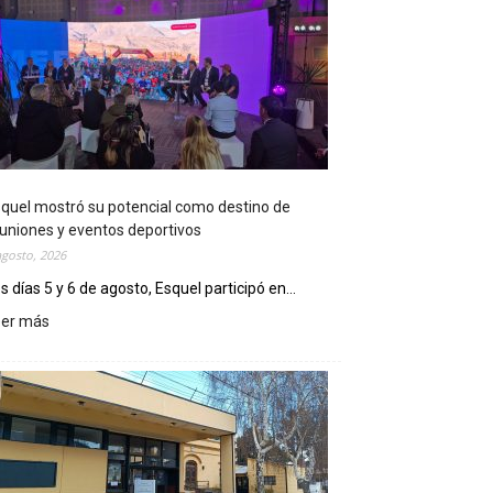
quel mostró su potencial como destino de
uniones y eventos deportivos
agosto, 2026
s días 5 y 6 de agosto, Esquel participó en...
eer más
:
E
s
q
u
e
l
m