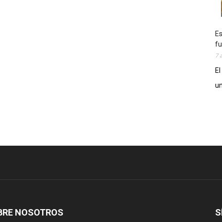
Es
fu
7 
El
un
BRE NOSOTROS
S