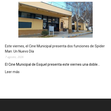
s
q
u
e
l
m
o
s
t
Este viernes, el Cine Municipal presenta dos funciones de Spider
r
Man: Un Nuevo Día
ó
7 agosto, 2026
s
u
El Cine Municipal de Esquel presenta este viernes una doble...
p
Leer más
:
o
E
t
s
e
t
n
e
c
v
i
i
a
e
l