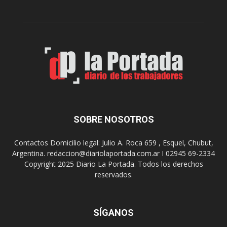
r
c
n
o
e
m
s
o
,
d
e
e
l
s
C
t
i
i
n
n
e
o
SOBRE NOSOTROS
M
d
u
e
Contactos Domicilio legal: Julio A. Roca 659 , Esquel, Chubut,
n
r
Argentina. redaccion@diariolaportada.com.ar I 02945 69-2334
i
e
Copyright 2025 Diario La Portada. Todos los derechos
c
u
reservados.
i
n
p
i
a
o
l
SÍGANOS
n
p
e