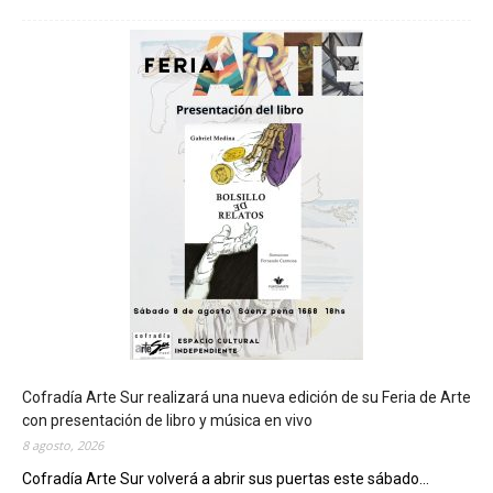
C
h
u
b
u
t
s
e
r
á
s
e
d
e
d
e
l
c
Cofradía Arte Sur realizará una nueva edición de su Feria de Arte
i
con presentación de libro y música en vivo
e
8 agosto, 2026
r
Cofradía Arte Sur volverá a abrir sus puertas este sábado...
r