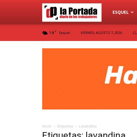
Diario
ESQUEL
C
1.8
VIERNES, AGOSTO 7, 2026
CL
Esquel
La
Portada
Inicio
Etiquetas
Lavandina
Etiquetas: lavandina