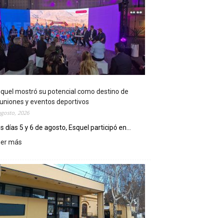
quel mostró su potencial como destino de
uniones y eventos deportivos
agosto, 2026
s días 5 y 6 de agosto, Esquel participó en...
eer más
:
E
s
q
u
e
l
m