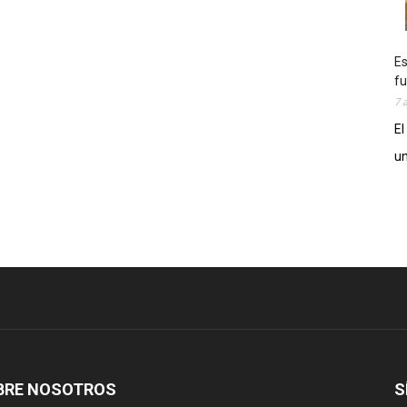
Es
fu
7 
El
un
BRE NOSOTROS
S