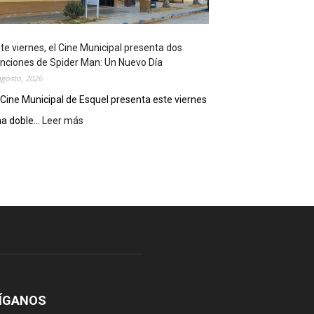
o
s
t
te viernes, el Cine Municipal presenta dos
r
nciones de Spider Man: Un Nuevo Día
ó
agosto, 2026
s
u
 Cine Municipal de Esquel presenta este viernes
p
a doble...
Leer más
:
o
E
t
s
e
t
n
e
c
v
i
i
a
e
l
r
c
n
o
e
m
s
o
,
ÍGANOS
d
e