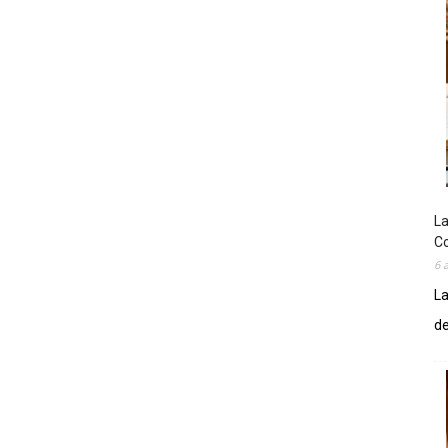
La
Co
6 
La
de