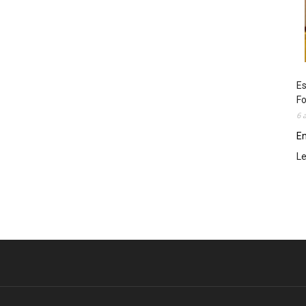
Es
Fo
6 
En
L