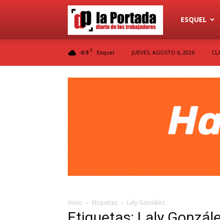
Diario
ESQUEL
C
-0.9
JUEVES, AGOSTO 6, 2026
CL
Esquel
La
Portada
Inicio
Etiquetas
Laly González
Etiquetas: Laly Gonzál