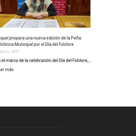
l
i
o
t
e
c
quel prepara una nueva edición de la Peña
a
lclórica Municipal por el Día del Folclore
M
agosto, 2026
u
n
 el marco de la celebración del Día del Folclore,...
i
eer más
:
c
E
i
s
p
q
a
u
l
e
c
l
e
p
l
r
e
e
b
p
r