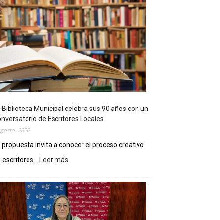
 Biblioteca Municipal celebra sus 90 años con un
nversatorio de Escritores Locales
agosto, 2026
 propuesta invita a conocer el proceso creativo
 escritores...
Leer más
:
L
a
B
i
b