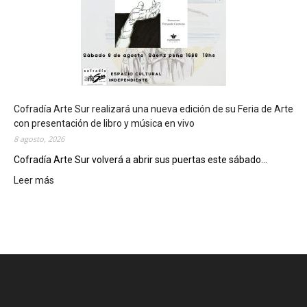
s
e
d
e
d
e
l
c
Cofradía Arte Sur realizará una nueva edición de su Feria de Arte
i
con presentación de libro y música en vivo
e
8 agosto, 2026
r
Cofradía Arte Sur volverá a abrir sus puertas este sábado...
r
Leer más
:
e
C
g
o
e
f
n
r
e
a
r
d
a
í
l
a
d