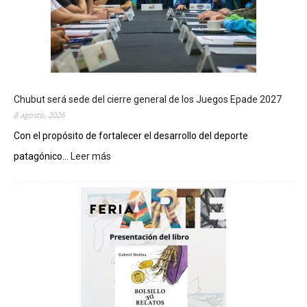
Chubut será sede del cierre general de los Juegos Epade 2027
8 agosto, 2026
Con el propósito de fortalecer el desarrollo del deporte
patagónico...
Leer más
:
C
h
u
b
u
t
s
e
r
á