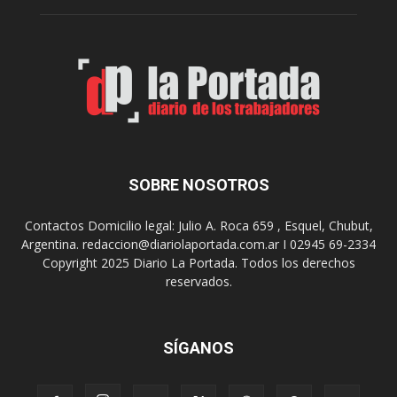
A
e
r
l
t
o
e
s
S
J
u
u
r
e
r
g
e
o
a
s
SOBRE NOSOTROS
l
E
i
p
Contactos Domicilio legal: Julio A. Roca 659 , Esquel, Chubut,
z
a
Argentina. redaccion@diariolaportada.com.ar I 02945 69-2334
a
d
Copyright 2025 Diario La Portada. Todos los derechos
r
e
reservados.
á
2
u
0
n
2
a
7
SÍGANOS
n
u
e