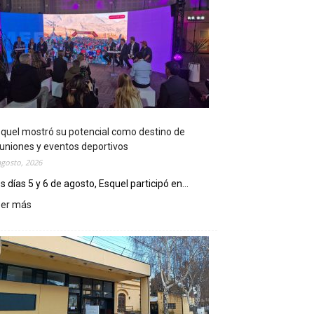
quel mostró su potencial como destino de
uniones y eventos deportivos
agosto, 2026
s días 5 y 6 de agosto, Esquel participó en...
eer más
:
E
s
q
u
e
l
m