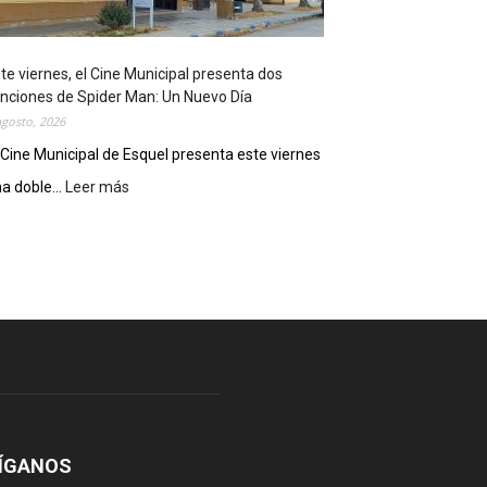
o
s
t
te viernes, el Cine Municipal presenta dos
r
nciones de Spider Man: Un Nuevo Día
ó
agosto, 2026
s
u
 Cine Municipal de Esquel presenta este viernes
p
a doble...
Leer más
:
o
E
t
s
e
t
n
e
c
v
i
i
a
e
l
r
c
n
o
e
m
s
o
,
ÍGANOS
d
e