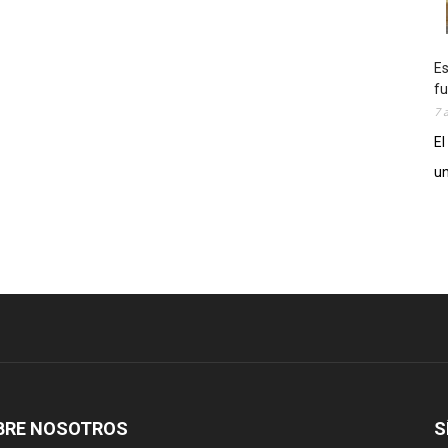
Es
fu
7 
El
un
BRE NOSOTROS
S