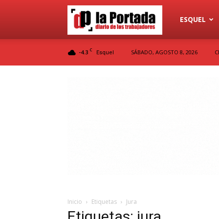
Diario
ESQUEL
C
-4.3
SÁBADO, AGOSTO 8, 2026
C
Esquel
La
Portada
Inicio
Etiquetas
Jura
Etiquetas: jura