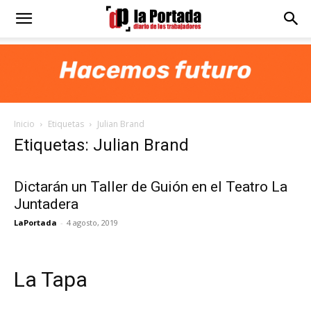
Diario
La
Inicio
Etiquetas
Julian Brand
Portada
Etiquetas: Julian Brand
Dictarán un Taller de Guión en el Teatro La
Juntadera
LaPortada
-
4 agosto, 2019
La Tapa