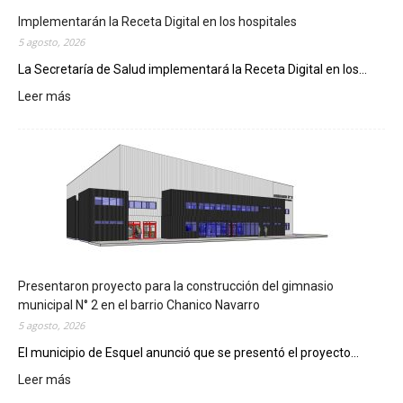
Implementarán la Receta Digital en los hospitales
5 agosto, 2026
La Secretaría de Salud implementará la Receta Digital en los...
Leer más
:
I
m
p
l
e
m
e
n
t
a
Presentaron proyecto para la construcción del gimnasio
r
municipal N° 2 en el barrio Chanico Navarro
á
5 agosto, 2026
n
El municipio de Esquel anunció que se presentó el proyecto...
l
Leer más
a
:
R
P