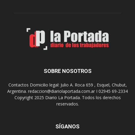
r
c
n
o
e
m
s
o
,
d
e
e
l
s
C
t
i
i
n
n
e
o
SOBRE NOSOTROS
M
d
u
e
Contactos Domicilio legal: Julio A. Roca 659 , Esquel, Chubut,
n
r
Argentina. redaccion@diariolaportada.com.ar I 02945 69-2334
i
e
Copyright 2025 Diario La Portada. Todos los derechos
c
u
reservados.
i
n
p
i
a
o
l
SÍGANOS
n
p
e