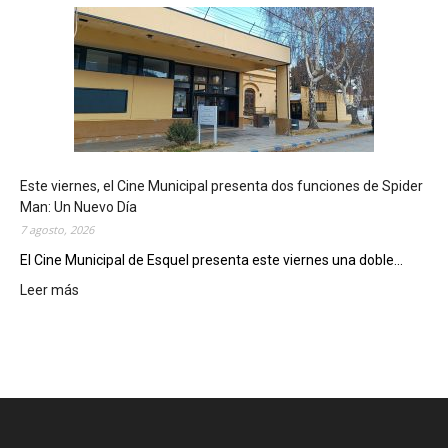
s
q
u
e
l
m
o
s
t
Este viernes, el Cine Municipal presenta dos funciones de Spider
r
Man: Un Nuevo Día
ó
7 agosto, 2026
s
u
El Cine Municipal de Esquel presenta este viernes una doble...
p
Leer más
:
o
E
t
s
e
t
n
e
c
v
i
i
a
e
l