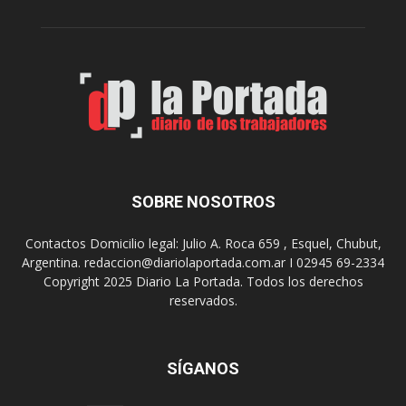
c
n
o
e
m
s
o
,
d
e
e
l
s
C
t
i
i
n
n
e
o
SOBRE NOSOTROS
M
d
u
e
Contactos Domicilio legal: Julio A. Roca 659 , Esquel, Chubut,
n
r
Argentina. redaccion@diariolaportada.com.ar I 02945 69-2334
i
e
Copyright 2025 Diario La Portada. Todos los derechos
c
u
reservados.
i
n
p
i
a
o
l
SÍGANOS
n
p
e
r
s