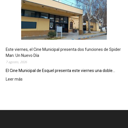
q
u
e
l
m
o
s
t
Este viernes, el Cine Municipal presenta dos funciones de Spider
r
Man: Un Nuevo Día
ó
7 agosto, 2026
s
u
El Cine Municipal de Esquel presenta este viernes una doble...
p
Leer más
:
o
E
t
s
e
t
n
e
c
v
i
i
a
e
l
r