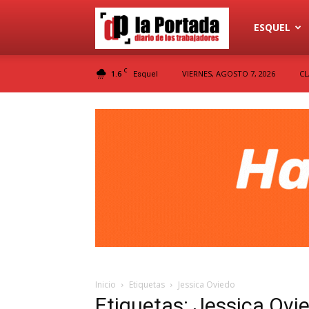
Diario
ESQUEL
C
1.6
VIERNES, AGOSTO 7, 2026
CL
Esquel
La
Portada
Inicio
Etiquetas
Jessica Oviedo
Etiquetas: Jessica Ovi