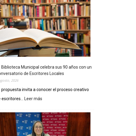
 Biblioteca Municipal celebra sus 90 años con un
nversatorio de Escritores Locales
agosto, 2026
 propuesta invita a conocer el proceso creativo
 escritores...
Leer más
:
L
a
B
i
b