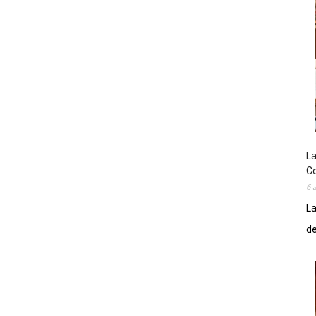
La
Co
6 
La
de