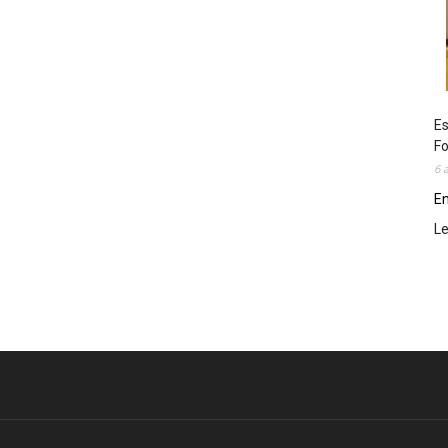
Es
Fo
6 
En
L