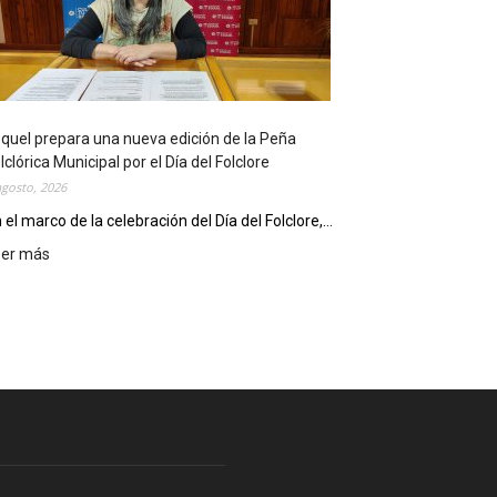
l
i
o
t
e
c
quel prepara una nueva edición de la Peña
a
lclórica Municipal por el Día del Folclore
M
agosto, 2026
u
n
 el marco de la celebración del Día del Folclore,...
i
eer más
:
c
E
i
s
p
q
a
u
l
e
c
l
e
p
l
r
e
e
b
p
r