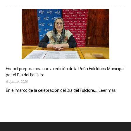
L
a
B
i
b
l
i
o
t
e
c
Esquel prepara una nueva edición de la Peña Folclórica Municipal
a
por el Día del Folclore
M
6 agosto, 2026
u
n
En el marco de la celebración del Día del Folclore,...
Leer más
:
i
E
c
s
i
q
p
u
a
e
l
l