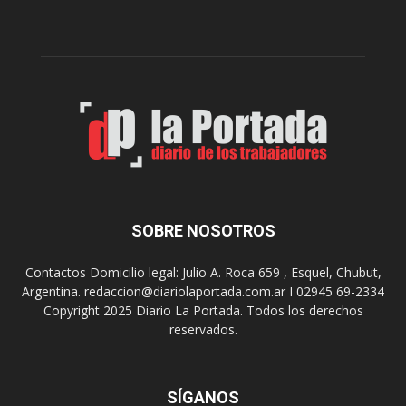
c
p
e
r
l
e
e
p
b
a
r
r
a
a
s
u
u
n
s
a
9
n
0
u
SOBRE NOSOTROS
a
e
ñ
v
o
Contactos Domicilio legal: Julio A. Roca 659 , Esquel, Chubut,
a
s
Argentina. redaccion@diariolaportada.com.ar I 02945 69-2334
e
c
Copyright 2025 Diario La Portada. Todos los derechos
d
o
reservados.
i
n
c
u
i
n
ó
SÍGANOS
C