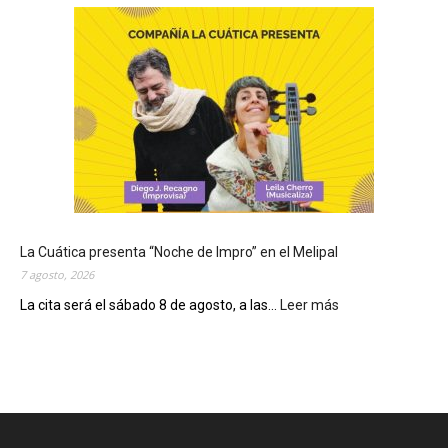
o
y
s
e
c
o
n
m
e
m
o
r
La Cuática presenta “Noche de Impro” en el Melipal
a
7 agosto, 2026
e
l
La cita será el sábado 8 de agosto, a las...
Leer más
:
D
L
í
a
a
C
d
u
e
á
S
t
a