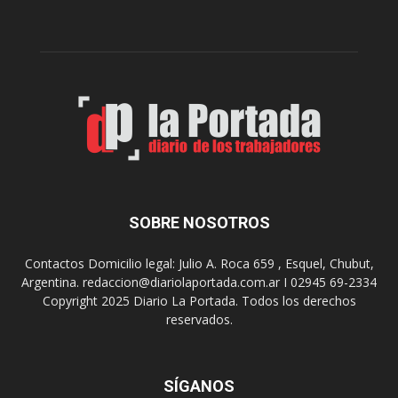
i
n
c
C
a
a
p
y
r
e
e
t
s
a
e
n
n
o
t
,
a
p
“
SOBRE NOSOTROS
a
N
t
o
r
Contactos Domicilio legal: Julio A. Roca 659 , Esquel, Chubut,
c
o
Argentina. redaccion@diariolaportada.com.ar I 02945 69-2334
h
n
Copyright 2025 Diario La Portada. Todos los derechos
e
o
reservados.
d
d
e
e
I
l
m
SÍGANOS
p
p