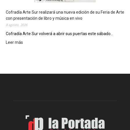
l
c
Cofradía Arte Sur realizará una nueva edición de su Feria de Arte
i
con presentación de libro y música en vivo
e
8 agosto, 2026
r
Cofradía Arte Sur volverá a abrir sus puertas este sábado...
r
Leer más
:
e
C
g
o
e
f
n
r
e
a
r
d
a
í
l
a
d
A
e
r
l
t
o
e
s
S
J
u
u