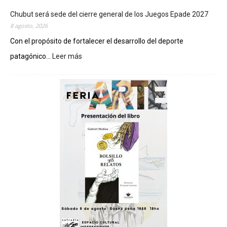
Chubut será sede del cierre general de los Juegos Epade 2027
8 agosto, 2026
Con el propósito de fortalecer el desarrollo del deporte
patagónico...
Leer más
:
C
h
u
b
u
t
s
e
r
á
s
e
d
e
d
e